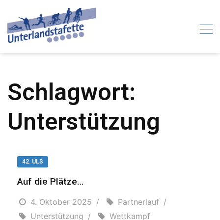
Skip
to
content
Schlagwort:
Unterstützung
42. ULS
Auf die Plätze…
4. Oktober 2025
Partnerlauf
Unterstützung
Wettkampf