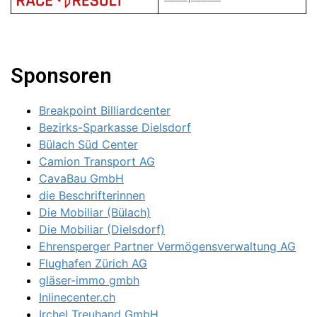
Sponsoren
Breakpoint Billiardcenter
Bezirks-Sparkasse Dielsdorf
Bülach Süd Center
Camion Transport AG
CavaBau GmbH
die Beschrifterinnen
Die Mobiliar (Bülach)
Die Mobiliar (Dielsdorf)
Ehrensperger Partner Vermögensverwaltung AG
Flughafen Zürich AG
gläser-immo gmbh
Inlinecenter.ch
Irchel Treuhand GmbH