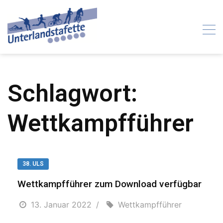
Skip
to
content
Schlagwort:
Wettkampfführer
38. ULS
Wettkampfführer zum Download verfügbar
13. Januar 2022
Wettkampfführer